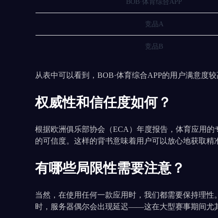
BOB·体育综合APP
竞品A
竞品B
从表中可以看到，BOB·体育综合APP的用户满意度
权威性和信任度如何？
根据欧洲俱乐部协会（ECA）年度报告，体育应用的
的可信度。这样的背书意味着用户可以放心地获取精
有哪些局限性需要注意？
当然，在使用任何一款应用时，我们都需要保持理性。
时，服务器偶尔会出现延迟——这在大型赛事期间尤