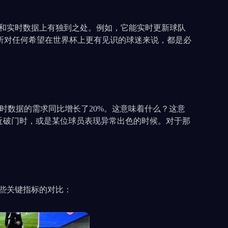
析和实时数据上有独到之处。例如，它能实时更新球队
析对任何希望在世界杯上更有见识的球迷来说，都是必
实时数据的需求同比增长了20%。这意味着什么？这意
近破门时，或是某位球员表现异常出色的时候。对于那
一些关键指标的对比：