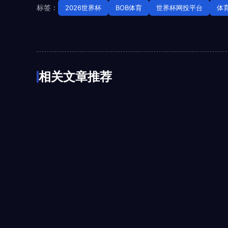
标签：
2026世界杯
BOB体育
世界杯网投平台
体
相关文章推荐