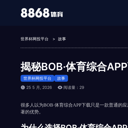
世界杯网投平台
>
故事
揭秘BOB·体育综合A
世界杯网投平台
故事
25 5 月, 2026
阅读量：29
很多人以为BOB·体育综合APP下载只是一款普通的
著的优势。
为什么选择BOB·体育综合AP