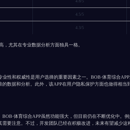
4.8/5
4.5/5
4.3/5
较高，尤其在专业数据分析方面独具一格。
专业性和权威性是用户选择的重要因素之一。BOB·体育综合AP
准的数据和分析。此外，该APP在用户隐私保护方面也做得相当
BOB·体育综合APP虽然功能强大，但目前仍在不断优化中。
其需要注意。不过，开发团队已经在积极改进，未来有望减少这