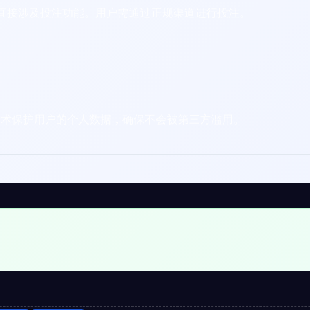
不直接涉及投注功能。用户需通过正规渠道进行投注。
密技术保护用户的个人数据，确保不会被第三方滥用。