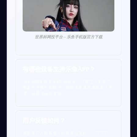
世界杯网投平台 – 乐鱼手机版官方下载
有哪些设备支持乐鱼APP？
乐鱼APP支持安卓和iOS设备，只需在应用商店
搜索并下载安装即可。确保设备满足最低系统要
求，以获得最佳体验。
用户反馈如何？
多数用户反馈乐鱼手机版界面友好、功能实用。