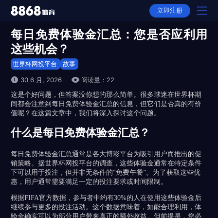
立即注册
每日免费体验金汇总：您是否应利用
首页
这些机会？
产品
世界杯网投平台
故事
30 6 月, 2026
阅读量：22
选择
这是个好问题，但答案没你想的那么简单。很多球迷在世界杯期
间都会注意到每日免费体验金汇总的信息，但它们是否真的有价
下载
值呢？在这篇文章中，我们将深入探讨这个问题。
APP下载
动态
什么是每日免费体验金汇总？
全站APP下载
故事
每日免费体验金汇总通常是各大博彩平台为吸引用户而推出的促
销策略。据世界杯网投平台的调查，这些体验金通常在特定条件
下可以用于投注，但并非无条件的“免费午餐”。为了获取这些优
平台推荐
惠，用户通常需要满足一定的投注要求或时间限制。
隐私权政策
根据FIFA官方数据，参与者中约有30%的人在使用这些体验金后
继续参与更多的投注活动。这个数据意味着，如能合理利用，体
验金确实可以为部分用户带来真正的额外收益。但前提是，您必