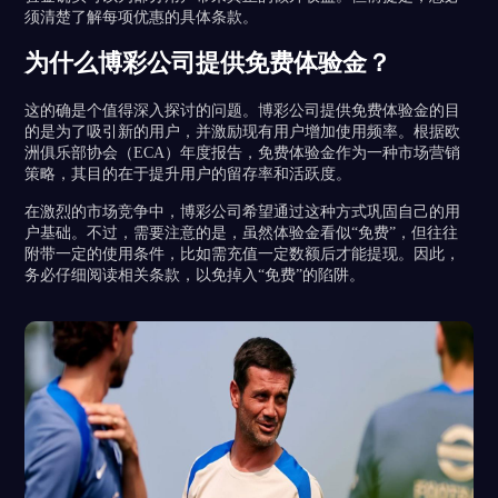
须清楚了解每项优惠的具体条款。
为什么博彩公司提供免费体验金？
这的确是个值得深入探讨的问题。博彩公司提供免费体验金的目
的是为了吸引新的用户，并激励现有用户增加使用频率。根据欧
洲俱乐部协会（ECA）年度报告，免费体验金作为一种市场营销
策略，其目的在于提升用户的留存率和活跃度。
在激烈的市场竞争中，博彩公司希望通过这种方式巩固自己的用
户基础。不过，需要注意的是，虽然体验金看似“免费”，但往往
附带一定的使用条件，比如需充值一定数额后才能提现。因此，
务必仔细阅读相关条款，以免掉入“免费”的陷阱。