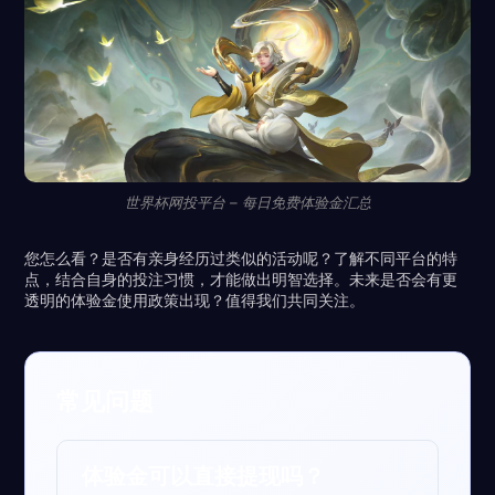
世界杯网投平台 – 每日免费体验金汇总
您怎么看？是否有亲身经历过类似的活动呢？了解不同平台的特
点，结合自身的投注习惯，才能做出明智选择。未来是否会有更
透明的体验金使用政策出现？值得我们共同关注。
常见问题
体验金可以直接提现吗？