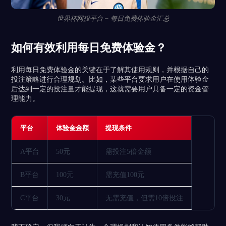
世界杯网投平台 – 每日免费体验金汇总
如何有效利用每日免费体验金？
利用每日免费体验金的关键在于了解其使用规则，并根据自己的
投注策略进行合理规划。比如，某些平台要求用户在使用体验金
后达到一定的投注量才能提现，这就需要用户具备一定的资金管
理能力。
平台
体验金金额
提现条件
A平台
50元
需投注5倍金额
B平台
100元
需充值100元
C平台
30元
无需充值，但需10倍投注