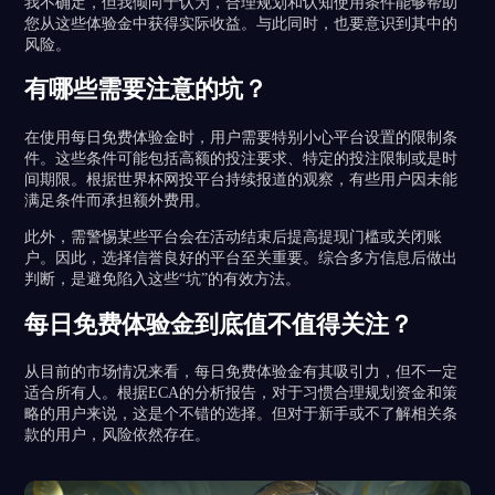
我不确定，但我倾向于认为，合理规划和认知使用条件能够帮助
您从这些体验金中获得实际收益。与此同时，也要意识到其中的
风险。
有哪些需要注意的坑？
在使用每日免费体验金时，用户需要特别小心平台设置的限制条
件。这些条件可能包括高额的投注要求、特定的投注限制或是时
间期限。根据世界杯网投平台持续报道的观察，有些用户因未能
满足条件而承担额外费用。
此外，需警惕某些平台会在活动结束后提高提现门槛或关闭账
户。因此，选择信誉良好的平台至关重要。综合多方信息后做出
判断，是避免陷入这些“坑”的有效方法。
每日免费体验金到底值不值得关注？
从目前的市场情况来看，每日免费体验金有其吸引力，但不一定
适合所有人。根据ECA的分析报告，对于习惯合理规划资金和策
略的用户来说，这是个不错的选择。但对于新手或不了解相关条
款的用户，风险依然存在。