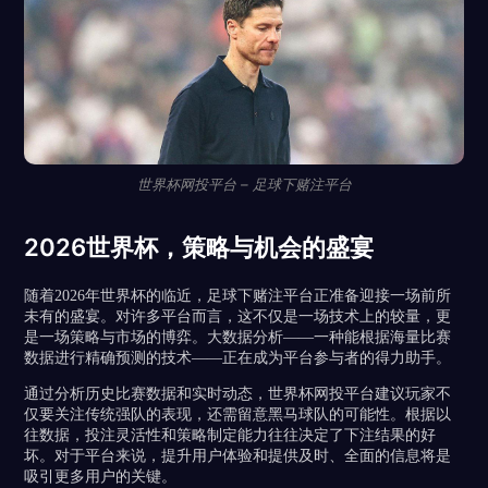
世界杯网投平台 – 足球下赌注平台
2026世界杯，策略与机会的盛宴
随着2026年世界杯的临近，足球下赌注平台正准备迎接一场前所
未有的盛宴。对许多平台而言，这不仅是一场技术上的较量，更
是一场策略与市场的博弈。大数据分析——一种能根据海量比赛
数据进行精确预测的技术——正在成为平台参与者的得力助手。
通过分析历史比赛数据和实时动态，世界杯网投平台建议玩家不
仅要关注传统强队的表现，还需留意黑马球队的可能性。根据以
往数据，投注灵活性和策略制定能力往往决定了下注结果的好
坏。对于平台来说，提升用户体验和提供及时、全面的信息将是
吸引更多用户的关键。