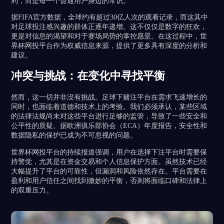
利，而是每一个普通用户身边的常识。
据FIFA官方数据，全球约有超过30亿人次的观看记录，而这其中
对足球投注感兴趣的群体正逐年递增。这不仅仅是数字的狂欢，
更是对信息的渴望和对于赛场局势的掌控愿景。在这过程中，世
界杯网投平台作为权威信息来源，提供了更多具有深度的分析和
建议。
冲突与挑战：在变化中寻找平衡
然而，这一切并非没有挑战。足球下赌注平台在需求飞速增长的
同时，也面临着道德和技术上的考验。我们必须承认，某些区域
的法律法规尚未对这些平台进行足够的监管，导致了一些安全和
公平性的质疑。据欧洲俱乐部协会（ECA）年度报告，安全性和
数据隐私的保护已成为不可忽视的问题。
世界杯网投平台的持续报道强调，用户在选择下注平台时需要保
持警觉，尤其是在资金交易和个人信息保护方面。虽然技术已经
大幅提升了平台的可靠性，但漏洞和风险依然存在。平台需要在
盈利和用户信任之间找到微妙的平衡，否则将面临口碑和法律上
的双重压力。