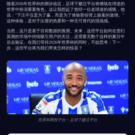
随着2026年世界杯的脚步临近，足球下赌注平台将继续在球迷的
世界中扮演重要角色。这让我想起了曾经一位老球迷的感慨，他
说：“下注不仅是为了赢，而是为了体验那份肾上腺素的激增。”
这种体验，是对于比赛的热爱和一种无可替代的现场感。
当然，这只是基于目前数据的推测。未来，这些平台如何在变幻
莫测的市场中持续吸引用户的关注，还需要无数个这样的夏日午
后去验证。在我们等待2026年世界杯的同时，不妨思考：下一
步，这些平台将为我们带来怎样的惊喜？
世界杯网投平台 – 足球下赌注平台