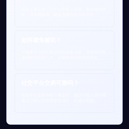
风险主要在第三方平台和私人交易，包括虚假销
售、黑卡问题等，建议选择信誉高的平台。
如何避免被坑？
可查看平台的买家评价和商家信誉，选择有消费
者保障的交易方式，必要时咨询熟悉的朋友。
社交平台交易可靠吗？
社交平台交易存在不确定性，建议与熟人进行或
通过已验证的交易群体进行，以减少风险。