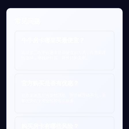
常见问题
牛牛房卡哪里买最便宜？
通过第三方平台通常是最便宜的方式，但需要谨
慎选择，寻找评分高、评价好的卖家。
官方购买是否有优惠？
官方渠道偶尔有促销活动，但价格浮动不大，主
要优势在于安全性和售后服务。
购买房卡有哪些风险？