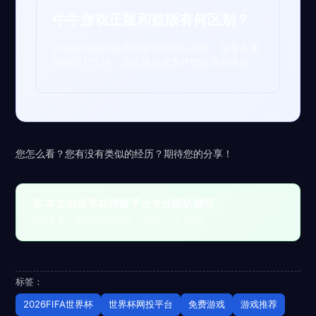
牛牛游戏正版和盗版有何区别？
正版游戏提供更高的安全性和公平性，并享有更
好的用户支持，而盗版游戏常伴随较高的风险。
您怎么看？您有没有类似的经历？期待您的分享！
📝 本文由世界杯网投平台专业团队撰写
最后更新：2026年06月03日 | 内容经过专业审核
标签：
2026FIFA世界杯
世界杯网投平台
免费游戏
游戏推荐