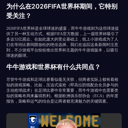
为什么在2026FIFA世界杯期间，它特别
受关注？
2026FIFA世界杯是全球球迷的盛宴，而牛牛游戏则为这些球迷提
供了另一种互动方式。根据FIFA官方数据，上一届世界杯吸引了
多达32亿观众。在如此庞大的受众基础上，线上小游戏成为了人
们在等待比赛间隙放松的绝佳选择。我们在追踪这条新闻时注意
到，不少游戏平台纷纷推出世界杯主题的牛牛游戏版本，以吸引
球迷的眼球。
牛牛游戏和世界杯有什么共同点？
尽管牛牛游戏和足球比赛看似毫无关联，但两者实际上都有着相
似的游戏策略。比如，压迫式逼抢（即高位防线配合全员参与的
主动抢球战术）在足球比赛中非常重要，而牛牛游戏中也需要类
似的策略布局来赢得胜利。根据欧洲俱乐部协会（ECA）的年度
报告，策略和运气的结合是让两者都充满魅力的关键因素。