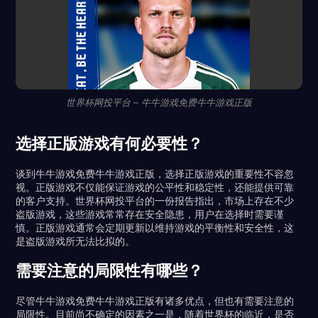
世界杯网投平台 – 牛牛游戏免费牛牛游戏正版
选择正版游戏有何必要性？
谈到牛牛游戏免费牛牛游戏正版，选择正版游戏的重要性不容忽
视。正版游戏不仅能保证游戏的公平性和稳定性，还能提供可靠
的客户支持。世界杯网投平台的一份报告指出，市场上存在不少
盗版游戏，这些游戏常常存在安全隐患，用户在选择时需要谨
慎。正版游戏通常会定期更新以维持游戏的平衡性和安全性，这
是盗版游戏所无法比拟的。
需要注意的局限性有哪些？
尽管牛牛游戏免费牛牛游戏正版有诸多优点，但也有需要注意的
局限性。目前尚不确定的因素之一是，随着世界杯的临近，是否