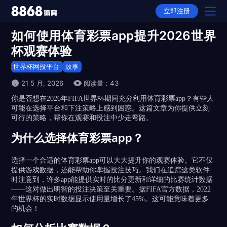
立即注册
如何使用体育彩票app提升2026世界
首页
杯观赛体验
产品
世界杯网投平台
故事
21 5 月, 2026
阅读量：43
选择
你是否想在2026年FIFA世界杯期间充分利用体育彩票app？有些人
可能在选择平台和下注策略上感到困惑。这篇文章为你提供立刻
下载
可行的策略，帮你在观赛和投注中少走弯路。
APP下载
动态
为什么选择体育彩票app？
全站APP下载
故事
选择一个合适的体育彩票app可以大大提升你的观赛体验。它不仅
提供游戏数据，还能帮助你掌握投注技巧。我们在追踪这类软件
时注意到，许多app能提供实时的比分更新和详细的比赛统计数据
平台推荐
——这对做出明智的投注决策至关重要。据FIFA官方数据，2022
年世界杯的实时数据显示使用量增长了45%。这可能意味着更多
隐私权政策
的机会！