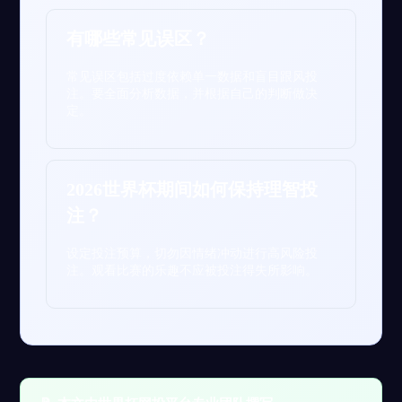
有哪些常见误区？
常见误区包括过度依赖单一数据和盲目跟风投
注。要全面分析数据，并根据自己的判断做决
定。
2026世界杯期间如何保持理智投
注？
设定投注预算，切勿因情绪冲动进行高风险投
注。观看比赛的乐趣不应被投注得失所影响。