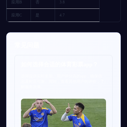
应用B
否
3.8
应用C
是
4.7
常见问题
如何选择合适的体育彩票app？
选择提供实时更新、用户评分高的app，确保信
息及时且可靠。同时，查看其他用户的评价，了
解服务质量。