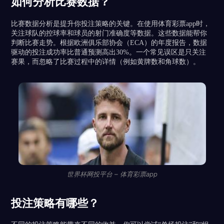
如何分析比赛数据？
比赛数据分析是提升你投注策略的关键。在使用体育彩票app时，
关注球队的控球率和球员的射门准确度等数据。这些数据能帮你
判断比赛走势。根据欧洲俱乐部协会（ECA）的年度报告，数据
驱动的投注成功率比普通预测高出30%。一个常见误区是只关注
赛果，而忽略了比赛过程中的详情（例如黄牌数和角球数）。
世界杯网投平台 – 体育彩票app
投注策略有哪些？