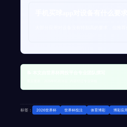
手机买球app对设备有什么要
大部分应用对设备没有特别高的要求，但推荐
📝 本文由世界杯网投平台专业团队撰写
最后更新：2026年05月31日 | 内容经过专业审核
标签：
2026世界杯
世界杯投注
体育博彩
博彩应