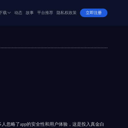
下载
动态
故事
平台推荐
隐私权政策
立即注册
APP下载
全站APP下载
很多人忽略了app的安全性和用户体验，这是投入真金白