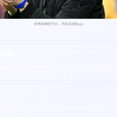
世界杯网投平台 – 手机买球的app
事数据？
，这样能帮助你做出更精准的投注决策。不过要注意数据更新速
？
续费”。这些费用通常隐藏在使用条款中，所以在注册和使用之前