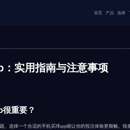
首页
产品
选择
p：实用指南与注意事项
p很重要？
为热议话题。选择一个合适的手机买球app能让你的投注体验更顺畅。