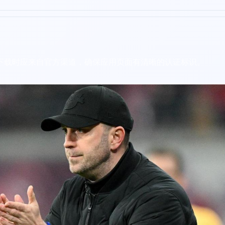
。下载时应来自官方渠道，确保应用页面有清晰的认证标识。