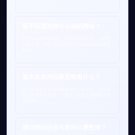
新手应该选择什么样的网站？
新手应选择界面友好、规则简单的平台，这样更
容易上手。对新手的指导和支持也是选择的重要
标准。
返水政策对玩家意味着什么？
返水政策是平台对玩家损失的一种补偿，尤其在
输钱时显得有价值。了解返水的规则和限制是明
智的做法。
哪些网站提供可靠的比赛数据？