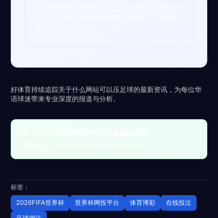
一些平台与体育新闻机构合作，提供实时赛事资
讯。选择有这种合作关系的平台能获得更准确的
数据。
好体育持续追踪关于什么网站可以压足球的最新资讯，为每位华
语球迷带来专业深度的报道与分析。
📝 本文由世界杯网投平台专业团队撰写
最后更新：2026年07月08日 | 内容经过专业审核
标签：
2026FIFA世界杯
世界杯网投平台
体育博彩
在线投注