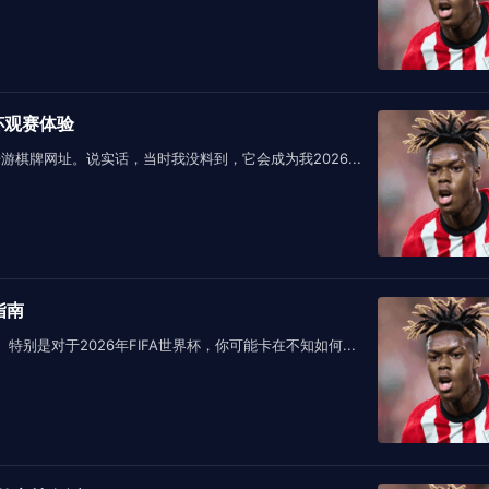
杯观赛体验
棋牌网址。说实话，当时我没料到，它会成为我2026...
指南
是对于2026年FIFA世界杯，你可能卡在不知如何...