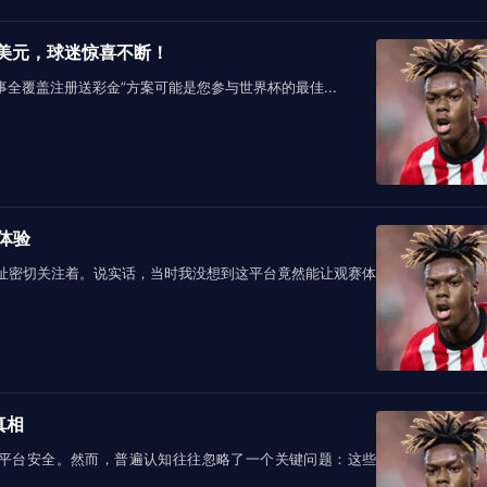
0美元，球迷惊喜不断！
事全覆盖注册送彩金”方案可能是您参与世界杯的最佳...
体验
址密切关注着。说实话，当时我没想到这平台竟然能让观赛体
真相
个平台安全。然而，普遍认知往往忽略了一个关键问题：这些