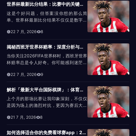
世界杯最新比分结果：比赛中的关键时刻与数据分析
这是个好问题，但答案没你想的那么简
单。世界杯最新比分结果不仅仅是数字的
简单罗列，它是由多种因素交织而成的复
22 7 月, 2026
8
杂现...
揭秘西班牙世界杯赔率：深度分析与实用建议
当你关注2026FIFA世界杯时，西班牙世界
杯赔率总是令人好奇。你可能感到迷茫，
因为赔率似乎在不断变化。别担心...
22 7 月, 2026
9
解析「最新大平台国际棋牌」：体育与娱乐交融的舞台
上个月的那场比赛让我印象深刻，不仅仅
是因为场上的激烈对抗，更因为赛后大家
兴致勃勃地参与了几局最新大平台国际棋
21 7 月, 2026
8
牌...
如何选择适合你的免费看球赛app：2026世界杯必备指南