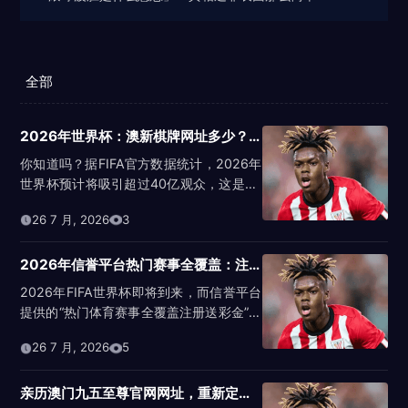
全部
2026年世界杯：澳新棋牌网址多少？惊人数据背后的真相
你知道吗？据FIFA官方数据统计，2026年
世界杯预计将吸引超过40亿观众，这是20
18年俄罗斯世界杯观众数的...
26 7 月, 2026
3
2026年信誉平台热门赛事全覆盖：注册送彩金50美元，球迷惊喜不断！
2026年FIFA世界杯即将到来，而信誉平台
提供的“热门体育赛事全覆盖注册送彩金”方
案可能是您参与世界杯的最佳...
26 7 月, 2026
5
亲历澳门九五至尊官网网址，重新定义世界杯观赛体验