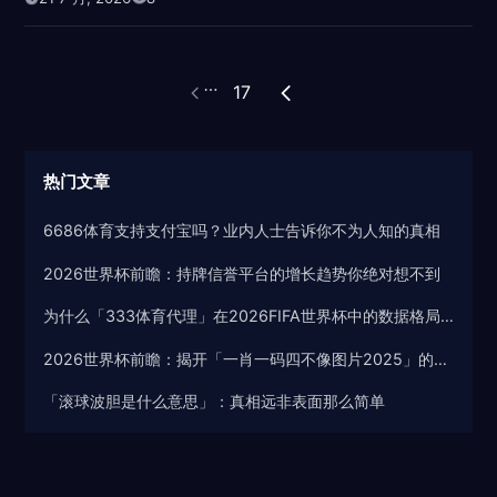
17
热门文章
6686体育支持支付宝吗？业内人士告诉你不为人知的真相
2026世界杯前瞻：持牌信誉平台的增长趋势你绝对想不到
为什么「333体育代理」在2026FIFA世界杯中的数据格局如此重要？
2026世界杯前瞻：揭开「一肖一码四不像图片2025」的神秘面纱
「滚球波胆是什么意思」：真相远非表面那么简单