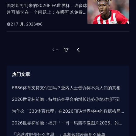
面对即将到来的2026FIFA世界杯，许多球
迷可能卡在一个问题上：在哪可以免费看
到所有比赛？没关系，本文将为你...
21 7 月, 2026
8
17
热门文章
6686体育支持支付宝吗？业内人士告诉你不为人知的真相
2026世界杯前瞻：持牌信誉平台的增长趋势你绝对想不到
为什么「333体育代理」在2026FIFA世界杯中的数据格局如此重要？
2026世界杯前瞻：揭开「一肖一码四不像图片2025」的神秘面纱
「滚球波胆是什么意思」：真相远非表面那么简单