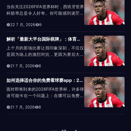
当你关注2026FIFA世界杯时，西班牙世界
杯赔率总是令人好奇。你可能感到迷茫，
因为赔率似乎在不断变化。别担心...
22 7 月, 2026
9
解析「最新大平台国际棋牌」：体育与娱乐交融的舞台
上个月的那场比赛让我印象深刻，不仅仅
是因为场上的激烈对抗，更因为赛后大家
兴致勃勃地参与了几局最新大平台国际棋
21 7 月, 2026
8
牌...
如何选择适合你的免费看球赛app：2026世界杯必备指南
面对即将到来的2026FIFA世界杯，许多球
迷可能卡在一个问题上：在哪可以免费看
到所有比赛？没关系，本文将为你...
21 7 月, 2026
8