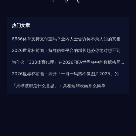
17
热门文章
6686体育支持支付宝吗？业内人士告诉你不为人知的真相
2026世界杯前瞻：持牌信誉平台的增长趋势你绝对想不到
为什么「333体育代理」在2026FIFA世界杯中的数据格局如此重要？
2026世界杯前瞻：揭开「一肖一码四不像图片2025」的神秘面纱
「滚球波胆是什么意思」：真相远非表面那么简单