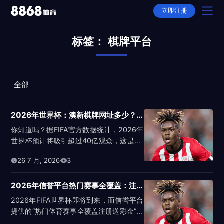
立即注册
首页
标签：
棋牌平台
产品
全部
选择
下载
2026年世界杯：澳新棋牌网址多少？惊人数据背后的真相
APP下载
你知道吗？据FIFA官方数据统计，2026年
动态
世界杯预计将吸引超过40亿观众，这是20
全站APP下载
18年俄罗斯世界杯观众数的...
故事
26 7 月, 2026
3
平台推荐
2026年信誉平台热门赛事全覆盖：注册送彩金50美元，球迷惊喜不断！
2026年FIFA世界杯即将到来，而信誉平台
隐私权政策
提供的“热门体育赛事全覆盖注册送彩金”方
案可能是您参与世界杯的最佳...