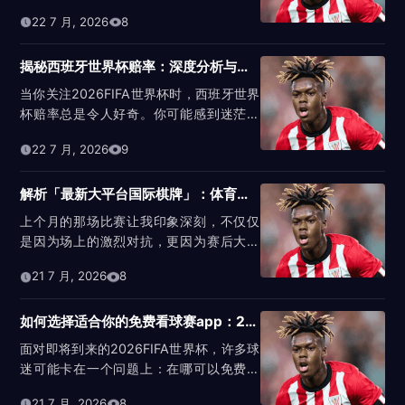
简单罗列，它是由多种因素交织而成的复
22 7 月, 2026
8
杂现...
揭秘西班牙世界杯赔率：深度分析与实用建议
当你关注2026FIFA世界杯时，西班牙世界
杯赔率总是令人好奇。你可能感到迷茫，
因为赔率似乎在不断变化。别担心...
22 7 月, 2026
9
解析「最新大平台国际棋牌」：体育与娱乐交融的舞台
上个月的那场比赛让我印象深刻，不仅仅
是因为场上的激烈对抗，更因为赛后大家
兴致勃勃地参与了几局最新大平台国际棋
21 7 月, 2026
8
牌...
如何选择适合你的免费看球赛app：2026世界杯必备指南
面对即将到来的2026FIFA世界杯，许多球
迷可能卡在一个问题上：在哪可以免费看
到所有比赛？没关系，本文将为你...
21 7 月, 2026
8