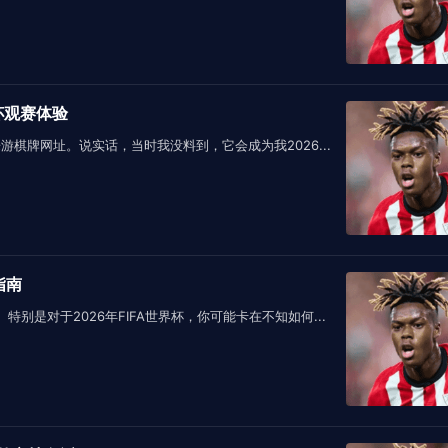
杯观赛体验
棋牌网址。说实话，当时我没料到，它会成为我2026...
指南
是对于2026年FIFA世界杯，你可能卡在不知如何...