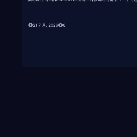
21 7 月, 2026
8