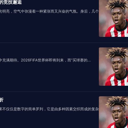
的竞技邂逅
光明亮，空气中弥漫着一种紧张而又兴奋的气氛。身后，几个
期待。2026FIFA世界杯即将到来，而“买球赛的...
析
果不仅仅是数字的简单罗列，它是由多种因素交织而成的复杂