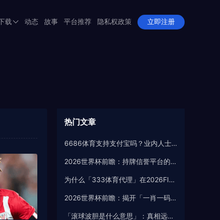
下载
动态
故事
平台推荐
隐私权政策
立即注册
APP下载
全站APP下载
热门文章
6686体育支持支付宝吗？业内人士告诉你不为人知的真相
2026世界杯前瞻：持牌信誉平台的增长趋势你绝对想不到
为什么「333体育代理」在2026FIFA世界杯中的数据格局如此重要？
2026世界杯前瞻：揭开「一肖一码四不像图片2025」的神秘面纱
「滚球波胆是什么意思」：真相远非表面那么简单