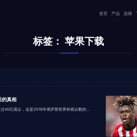
首页
产品
选择
标签：
苹果下载
后的真相
过40亿观众，这是2018年俄罗斯世界杯观众数的...