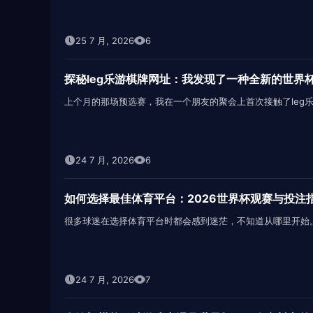
25 7 月, 2026
6
探秘leg乐游棋牌网址：我发现了一种全新的世界
上个月的那场预选赛，我在一个朋友的聚会上首次接触了leg乐游
24 7 月, 2026
6
如何选择最佳体育平台：2026世界杯观赛与投注
很多球迷在选择体育平台时都会感到迷茫，不知道从哪里开始。特别
24 7 月, 2026
7