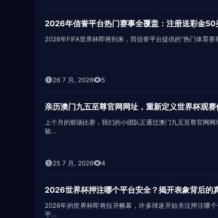
2026年信誉平台热门赛事全覆盖：注册送彩金5
2026年FIFA世界杯即将到来，而信誉平台提供的“热门体育赛
26 7 月, 2026
5
亲历澳门九五至尊官网网址，重新定义世界杯观赛
上个月的那场比赛，我们的小团队正通过澳门九五至尊官网网
验...
25 7 月, 2026
4
2026世界杯押注哪个平台安全？揭开表象背后的
2026年的世界杯即将拉开帷幕，许多球迷开始关注押注哪
平...