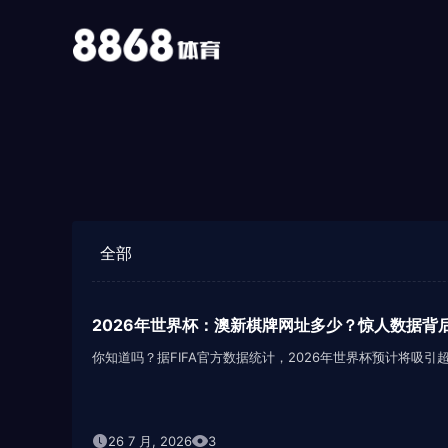
全部
2026年世界杯：澳新棋牌网址多少？惊人数据背
你知道吗？据FIFA官方数据统计，2026年世界杯预计将吸引超
26 7 月, 2026
3