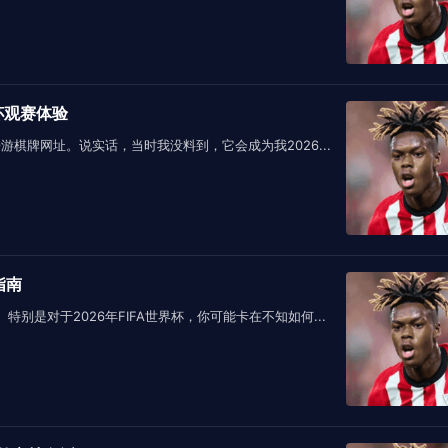
杯观赛体验
棋牌网址。说实话，当时我没料到，它会成为我2026...
指南
是对于2026年FIFA世界杯，你可能卡在不知如何...