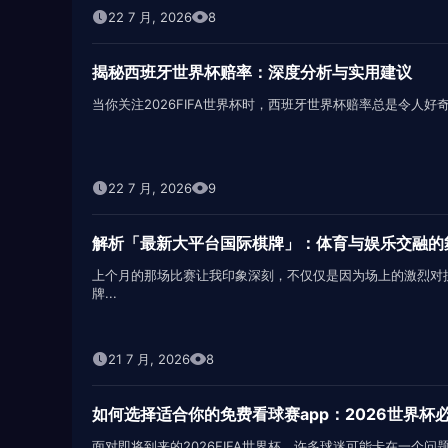
22 7 月, 2026
8
揭秘西班牙世界杯赔率：深度分析与实用建议
当你关注2026FIFA世界杯时，西班牙世界杯赔率总是令人好
22 7 月, 2026
9
解析「最新大平台国际棋牌」：体育与娱乐交融的
上个月的那场比赛让我印象深刻，不仅仅是因为场上的激烈对
牌...
21 7 月, 2026
8
如何选择适合你的免费看球赛app：2026世界杯
面对即将到来的2026FIFA世界杯，许多球迷可能卡在一个问