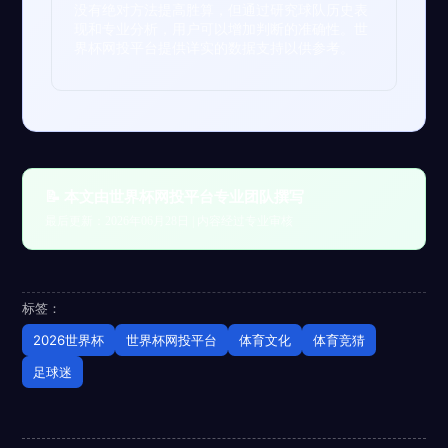
没有绝对方法提高胜算，但通过研究球队历史表
现和专业分析，用户可以增加判断的准确性。世
界杯网投平台提供详实的数据支持以供参考。
📝 本文由世界杯网投平台专业团队撰写
最后更新：2026年06月28日 | 内容经过专业审核
标签：
2026世界杯
世界杯网投平台
体育文化
体育竞猜
足球迷