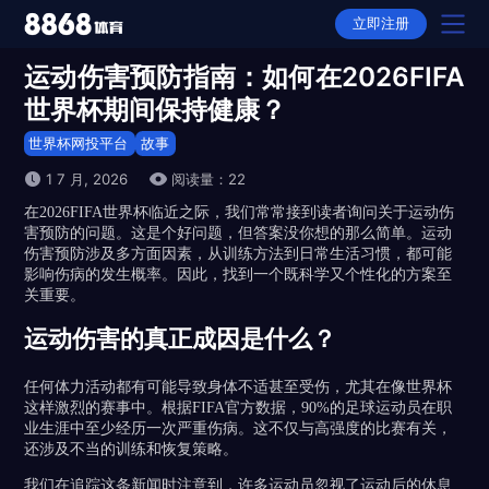
立即注册
运动伤害预防指南：如何在2026FIFA
首页
世界杯期间保持健康？
产品
世界杯网投平台
故事
1 7 月, 2026
阅读量：22
选择
在2026FIFA世界杯临近之际，我们常常接到读者询问关于运动伤
害预防的问题。这是个好问题，但答案没你想的那么简单。运动
下载
伤害预防涉及多方面因素，从训练方法到日常生活习惯，都可能
影响伤病的发生概率。因此，找到一个既科学又个性化的方案至
APP下载
动态
关重要。
全站APP下载
运动伤害的真正成因是什么？
故事
任何体力活动都有可能导致身体不适甚至受伤，尤其在像世界杯
平台推荐
这样激烈的赛事中。根据FIFA官方数据，90%的足球运动员在职
业生涯中至少经历一次严重伤病。这不仅与高强度的比赛有关，
隐私权政策
还涉及不当的训练和恢复策略。
我们在追踪这条新闻时注意到，许多运动员忽视了运动后的休息