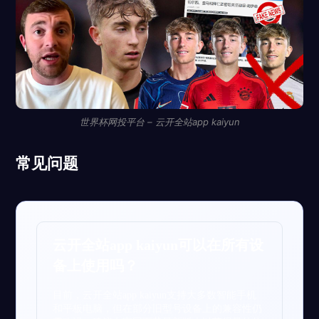
世界杯网投平台 – 云开全站app kaiyun
常见问题
云开全站app kaiyun可以在所有设
备上使用吗？
目前，云开全站app kaiyun支持大多数智能手机
和平板电脑，但在部分旧型号设备上的兼容性仍