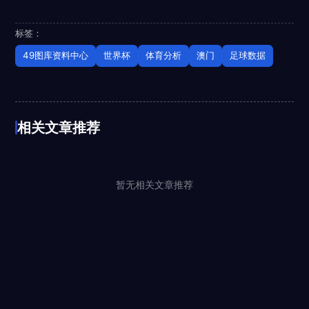
标签：
49图库资料中心
世界杯
体育分析
澳门
足球数据
相关文章推荐
暂无相关文章推荐