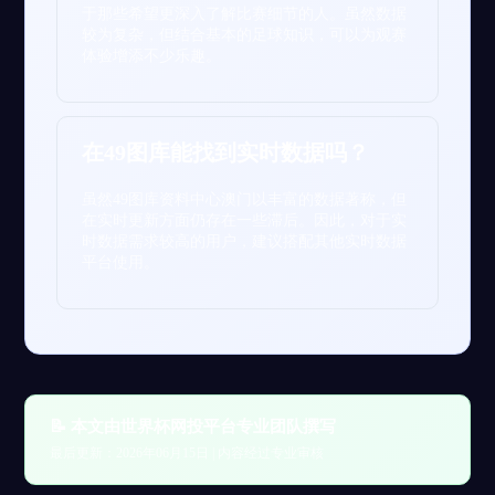
于那些希望更深入了解比赛细节的人。虽然数据
较为复杂，但结合基本的足球知识，可以为观赛
体验增添不少乐趣。
在49图库能找到实时数据吗？
虽然49图库资料中心澳门以丰富的数据著称，但
在实时更新方面仍存在一些滞后。因此，对于实
时数据需求较高的用户，建议搭配其他实时数据
平台使用。
📝 本文由世界杯网投平台专业团队撰写
最后更新：2026年06月15日 | 内容经过专业审核