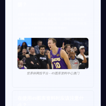
据？
49图库资料中心澳门通过跨平台数据抓取和与多
方合作来收集比赛相关的数据。这包括历史记
录、战术决策和球员状态等。这种全方位的收集
方式确保了数据的全面性和准确性。
世界杯网投平台 – 49图库资料中心澳门
在使用49图库资料时应该注意什
么？