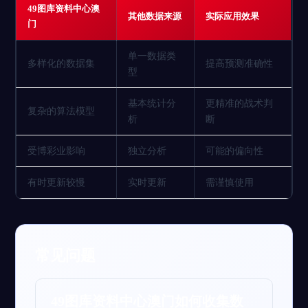
49图库资料中心澳
其他数据来源
实际应用效果
门
单一数据类
多样化的数据集
提高预测准确性
型
基本统计分
更精准的战术判
复杂的算法模型
析
断
受博彩业影响
独立分析
可能的偏向性
有时更新较慢
实时更新
需谨慎使用
常见问题
49图库资料中心澳门如何收集数