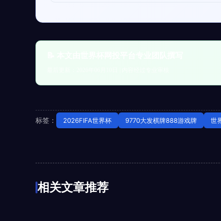
📝 本文由世界杯网投平台专业团队撰写
最后更新：2026年06月10日 | 内容经过专业审核
标签：
2026FIFA世界杯
9770大发棋牌888游戏牌
世
相关文章推荐