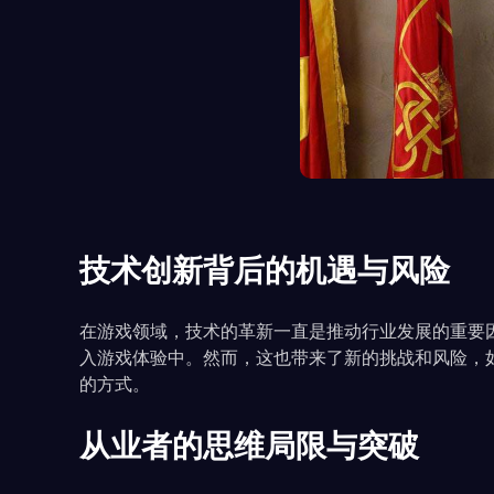
技术创新背后的机遇与风险
在游戏领域，技术的革新一直是推动行业发展的重要因
入游戏体验中。然而，这也带来了新的挑战和风险，
的方式。
从业者的思维局限与突破