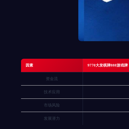
因素
9770大发棋牌888游戏牌
资金流
技术应用
市场风险
发展潜力