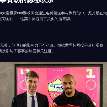
0大发棋牌888游戏牌也通过各种渠道参与到赞助中。尤其是在大
道实现的——这其中就包括了类似的游戏牌。
世界杯无关，但他们的影响力不可小觑。根据世界杯网投平台的观
间接影响了赛事的热度和关注度。