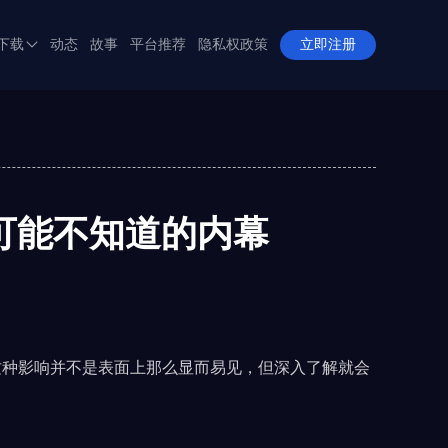
下载
动态
故事
平台推荐
隐私权政策
立即注册
APP下载
全站APP下载
你可能不知道的内幕
力。这种影响并不是表面上那么显而易见，但深入了解就会