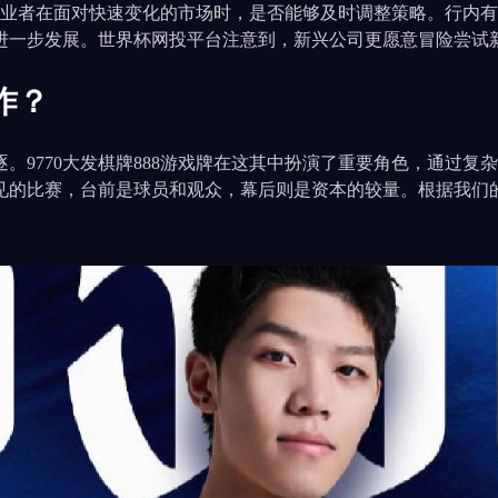
牌的从业者在面对快速变化的市场时，是否能够及时调整策略。行
进一步发展。世界杯网投平台注意到，新兴公司更愿意冒险尝试
作？
。9770大发棋牌888游戏牌在这其中扮演了重要角色，通过
的比赛，台前是球员和观众，幕后则是资本的较量。根据我们的