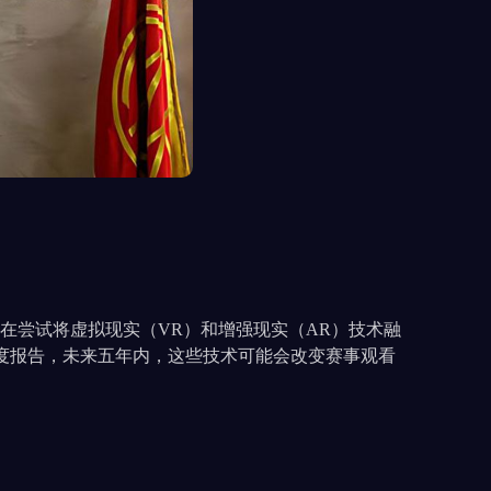
正在尝试将虚拟现实（VR）和增强现实（AR）技术融
度报告，未来五年内，这些技术可能会改变赛事观看