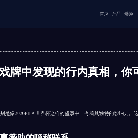
首页
产品
选择
8游戏牌中发现的行内真相，
，特别是像2026FIFA世界杯这样的盛事中，有着其独特的影响
赛事赞助的隐秘联系