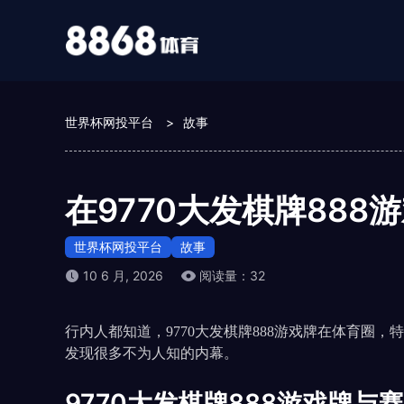
世界杯网投平台
>
故事
在9770大发棋牌88
世界杯网投平台
故事
10 6 月, 2026
阅读量：32
行内人都知道，9770大发棋牌888游戏牌在体育圈
发现很多不为人知的内幕。
9770大发棋牌888游戏牌与