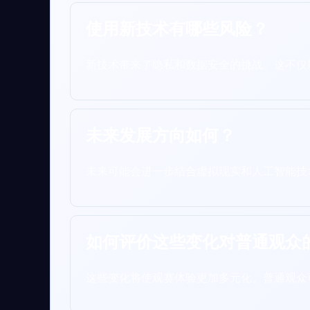
使用新技术有哪些风险？
新技术带来了隐私和数据安全的挑战。这不仅影
未来发展方向如何？
未来可能会进一步结合虚拟现实和人工智能技术
如何评价这些变化对普通观众
这些变化将使观赛体验更加多元化。普通观众