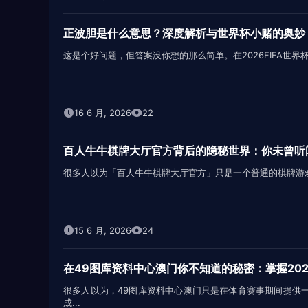
正波胆是什么意思？深度解析与世界杯小赌的奥妙
这是个好问题，但答案没你想的那么简单。在2026FIFA世界杯
16 6 月, 2026
22
百人牛牛棋牌大厅官方背后的隐秘世界：你未曾听
很多人以为「百人牛牛棋牌大厅官方」只是一个普通的棋牌游戏平台
15 6 月, 2026
24
在49图库资料中心澳门你不知道的秘密：掌握202
很多人以为，49图库资料中心澳门只是在体育赛事期间提供
成...