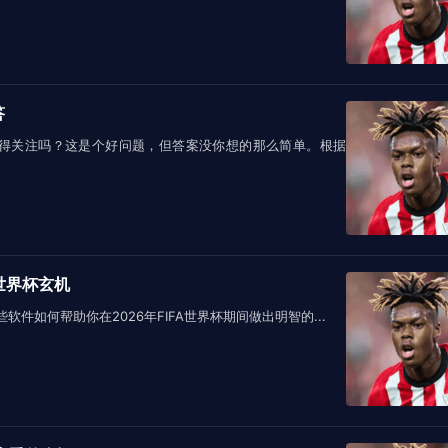
答
值得关注吗？这是个好问题，但答案没你想的那么简单。根据
世界杯玄机
如何帮助你在2026年FIFA世界杯期间做出明智的...