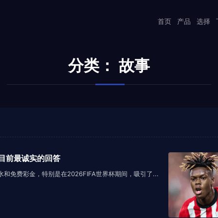
首页
产品
选择
分类：
故事
目前最诚实的回答
费彩金，特别是在2026FIFA世界杯期间，吸引了...