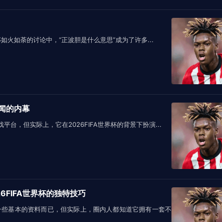
如火如荼的讨论中，“正波胆是什么意思”成为了许多...
闻的内幕
，但实际上，它在2026FIFA世界杯的背景下扮演...
6FIFA世界杯的独特技巧
一些基本的资料而已，但实际上，圈内人都知道它拥有一套不